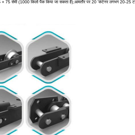
 75 सेमी (1000 किलो पैक किया जा सकता है);आमतौर पर 20 'कंटेनर लगभग 20-25 टन पै