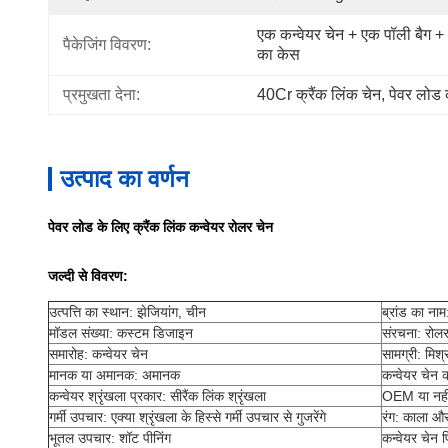
एक कन्वेयर चेन + एक पॉली बैग 
पैकेजिंग विवरण:
का केस
प्रमुखता देना:
40Cr क्रैंक लिंक चेन
, 
पेवर लोड क
उत्पाद का वर्णन
पेवर लोड के लिए क्रैंक लिंक कन्वेयर रोलर चेन
जल्दी से विवरण:
उत्पत्ति का स्थान: झेजियांग, चीन
ब्रांड का ना
मॉडल संख्या: कस्टम डिजाइन
संरचना: रोलर
समारोह: कन्वेयर चेन
सामग्री: मिश
मानक या अमानक: अमानक
कन्वेयर चेन क
कन्वेयर श्रृंखला प्रकार: सी
रैंक लिंक श्रृंखला
OEM या नही
गर्मी उपचार: ए
क्या श्रृंखला के हिस्से गर्मी उपचार से गुजरेंगे
रंग: काला और
भूतल उपचार: शॉट पीनिंग
कन्वेयर चेन 