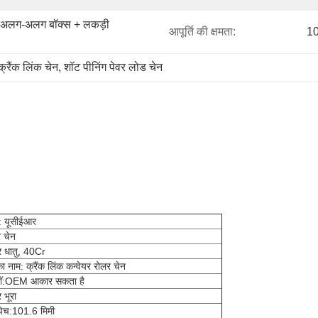
+ अलग-अलग बॉक्स + लकड़ी 
आपूर्ति की क्षमता:
10
्रैंक लिंक चेन
, 
शॉट पीनिंग पेवर लोड चेन
म: यूसीईआर
 चेन
्र धातु, 40Cr
ा नाम: क्रैंक लिंक कन्वेयर रोलर चेन
ं:
OEM आकार सकता है
 भूरा
पिच:
101.6 मिमी