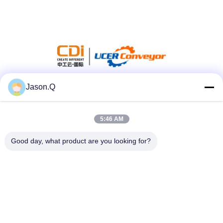
Jason.Q
सोशल मीडिया
5:46 AM
त्वरित संपर्क
Good day, what product are you looking for?
टेलीफोन
86-23-86636683
ईमेल
marketing@cdindustry.com