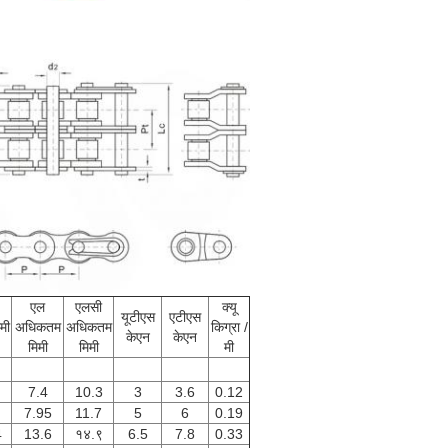
एल
एलसी
क्यू
यूटीएस
एटीएस
मी
अधिकतम
अधिकतम
किग्रा /
केएन
केएन
मिमी
मिमी
मी
7.4
10.3
3
3.6
0.12
7.95
11.7
5
6
0.19
4
13.6
१४.९
6.5
7.8
0.33