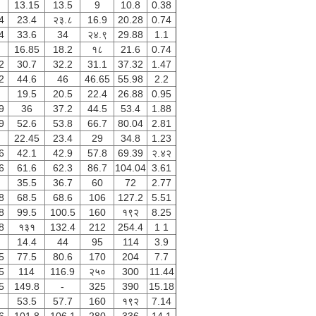
13.15
13.5
9
10.8
0.38
4
23.4
२३.८
16.9
20.28
0.74
4
33.6
34
२४.९
29.88
1.1
16.85
18.2
१८
21.6
0.74
2
30.7
32.2
31.1
37.32
1.47
2
44.6
46
46.65
55.98
2.2
19.5
20.5
22.4
26.88
0.95
9
36
37.2
44.5
53.4
1.88
9
52.6
53.8
66.7
80.04
2.81
22.45
23.4
29
34.8
1.23
6
42.1
42.9
57.8
69.39
२.४२
6
61.6
62.3
86.7
104.04
3.61
35.5
36.7
60
72
2.77
8
68.5
68.6
106
127.2
5.51
8
99.5
100.5
160
१९२
8.25
8
१३१
132.4
212
254.4
1 1
14.4
44
95
114
3.9
5
77.5
80.6
170
204
7.7
5
114
116.9
२५०
300
11.44
5
149.8
-
325
390
15.18
53.5
57.7
160
१९२
7.14