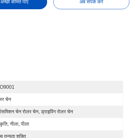
अच्छी कीमत पाएं
अब संपर्क करें
SO9001
लर चेन
रांसमिशन चेन रोलर चेन, ड्राइविंग रोलर चेन
रकृति, नीला, पीला
्च तन्यता शक्ति