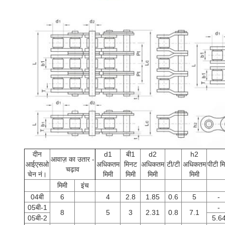
दीन
d1
बी1
d2
h2
आवाज़ का उतार -
आईएसओ
अधिकतम
मिनट
अधिकतम
टी/टी
अधिकतम
पीटी मि
चढ़ाव
चेन नं।
मिमी
मिमी
मिमी
मिमी
मिमी
इंच
04बी
6
4
2.8
1.85
0.6
5
-
05बी-1
-
8
5
3
2.31
0.8
7.1
05बी-2
5.6