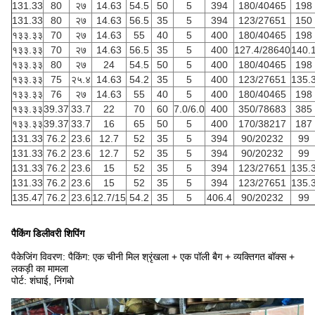
131.33
80
२७
14.63
54.5
50
5
394
180/40465
198
131.33
80
२७
14.63
56.5
35
5
394
123/27651
150
१३३.३३
70
२७
14.63
55
40
5
400
180/40465
198
१३३.३३
70
२७
14.63
56.5
35
5
400
127.4/28640
140.
१३३.३३
80
२७
24
54.5
50
5
400
180/40465
198
१३३.३३
75
२५.४
14.63
54.2
35
5
400
123/27651
135.
१३३.३३
76
२७
14.63
55
40
5
400
180/40465
198
१३३.३३
39.37
33.7
22
70
60
7.0/6.0
400
350/78683
385
१३३.३३
39.37
33.7
16
65
50
5
400
170/38217
187
131.33
76.2
23.6
12.7
52
35
5
394
90/20232
99
131.33
76.2
23.6
12.7
52
35
5
394
90/20232
99
131.33
76.2
23.6
15
52
35
5
394
123/27651
135.
131.33
76.2
23.6
15
52
35
5
394
123/27651
135.
135.47
76.2
23.6
12.7/15
54.2
35
5
406.4
90/20232
99
पैकिंग डिलीवरी शिपिंग
पैकेजिंग विवरण: पैकिंग: एक चीनी मिल श्रृंखला + एक पॉली बैग + व्यक्तिगत बॉक्स +
लकड़ी का मामला
पोर्ट: शंघाई, निंगबो