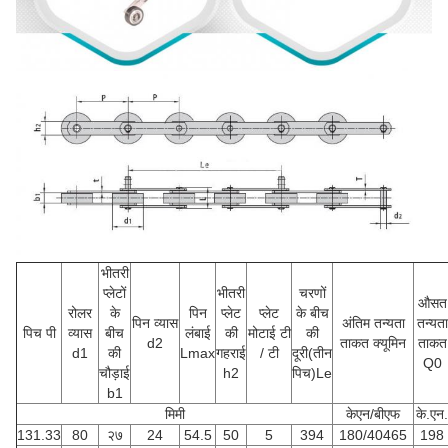
भीतरी
प्लेटों
भीतरी
चरणों
औसत
रोलर
के
पिन
प्लेट
प्लेट
के बीच
पिन व्यास
अंतिम तन्यता
तन्यता
पिच पी
व्यास
बीच
लंबाई
की
मोटाई टी
की
d2
ताकत क्यूमिन
ताकत
d1
की
Lmax
गहराई
/ टी
दूरी(तीन
Q0
चौड़ाई
h2
पिच)Le
b1
मिमी
केएन/बीएफ
के.एन.
131.33
80
२७
24
54.5
50
5
394
180/40465
198