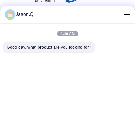
Jason.Q
सोशल मीडिया
4:46 AM
त्वरित संपर्क
Good day, what product are you looking for?
टेलीफोन
86-23-86636683
ईमेल
marketing@cdindustry.com
पता
14-26, 25वीं मंजिल, भवन 1, लोंगहु तियानजी, 88 जिनक्सी स्ट्रीट,
सियान्ताओ स्ट्रीट, युबेई जिला, चोंगकिंग
गोपनीयता नीति
|
साइटमैप