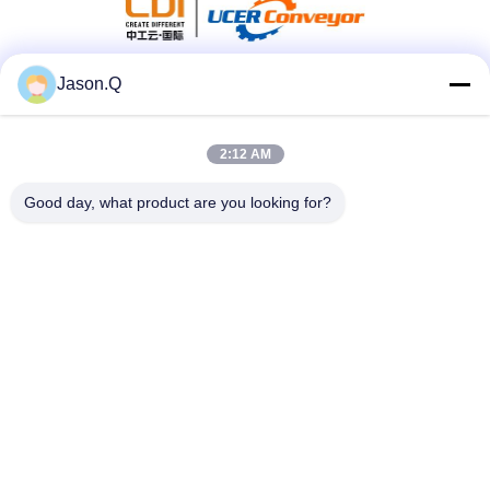
Jason.Q
सोशल मीडिया
2:12 AM
त्वरित संपर्क
Good day, what product are you looking for?
टेलीफोन
86-23-86636683
ईमेल
marketing@cdindustry.com
पता
14-26, 25वीं मंजिल, भवन 1, लोंगहु तियानजी, 88 जिनक्सी स्ट्रीट,
सियान्ताओ स्ट्रीट, युबेई जिला, चोंगकिंग