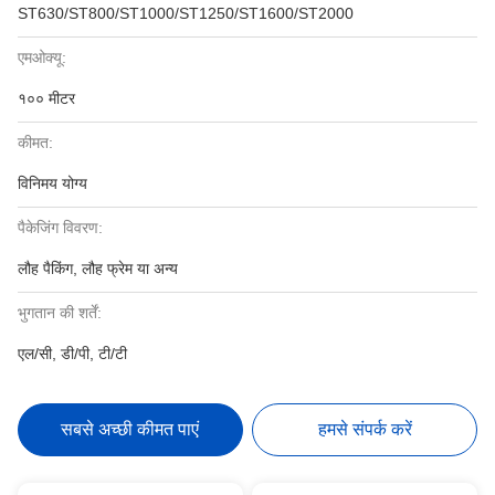
ST630/ST800/ST1000/ST1250/ST1600/ST2000
एमओक्यू:
१०० मीटर
कीमत:
विनिमय योग्य
पैकेजिंग विवरण:
लौह पैकिंग, लौह फ्रेम या अन्य
भुगतान की शर्तें:
एल/सी, डी/पी, टी/टी
सबसे अच्छी कीमत पाएं
हमसे संपर्क करें