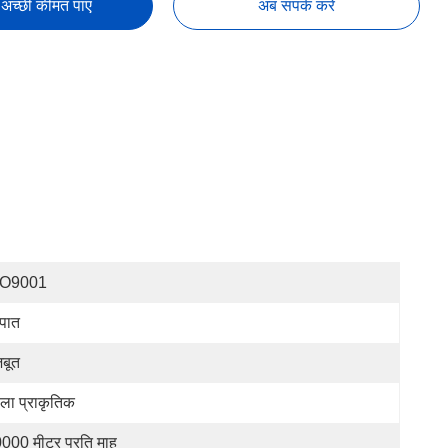
अच्छी कीमत पाएं
अब संपर्क करें
SO9001
्पात
़बूत
ला प्राकृतिक
000 मीटर प्रति माह