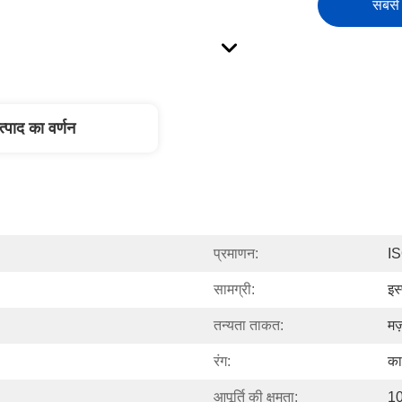
सबसे 
त्पाद का वर्णन
प्रमाणन:
I
सामग्री:
इस
तन्यता ताकत:
मज
रंग:
का
आपूर्ति की क्षमता:
10