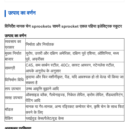
उत्पाद का वर्णन
विनिर्देश मानक चेन sprockets सामने sprocket एकल पहिया इलेक्ट्रिक स्कूटर
उत्पाद का वर्णन
व्यवसाय का
निर्माता और निर्यातक
प्रकार
मुख्य निर्यात
यूरोप, उत्तरी और दक्षिण अमेरिका, दक्षिण पूर्व एशिया, ओशिनिया, मध्य
बाजार
पूर्व, अफ्रीका
C45, कम कार्बन स्टील, 40Cr, कास्ट आयरन, स्टेनलेस स्टील,
सामग्री
आपके अनुरोध के अनुसार
कुदाया और फिर मशीनीकृत, पैड, यदि आवश्यक हो तो वेल्ड भी किया जा
विनिर्माण विधि
सकता है
ताप उपचार
उच्च आवृत्ति बुझाने आदि
ऑक्साइड ब्लैक, गैल्वेनाइज्ड, निकेल लेपित, क्रोम लेपित, सैंडब्लास्टिंग,
सतह उपचार
पेंटिंग आदि
मानक या गैर-मानक, अन्य रड्रिकट कन्वेयर चेन, कृषि चेन के साथ फिट
मॉडल
करने के लिए
पैकिंग
प्लाईवुड केस/पैलेट/वुड केस
अनुकूलन प्रक्रिया