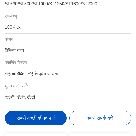
ST630/ST800/ST1000/ST1250/ST1600/ST2000
एमओक्यू:
100 मीटर
कीमत:
विनिमय योग्य
पैकेजिंग विवरण:
लोहे की पैकिंग, लोहे के फ्रेम या अन्य
भुगतान की शर्तें:
एल/सी, डी/पी, टी/टी
सबसे अच्छी कीमत पाएं
हमसे संपर्क करें