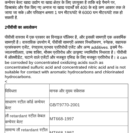
कन्वेयर बेल्ट खाद्य उद्योग या खाद्य क्षेत्र के लिए उपयुक्त है ताकि बड़े पैमाने पर,
डिब्बाबंद और पैक किए गए अनाज या खाद्य पदार्थों को 400 के बड़े कण आकार तक ले
जाया जा सके।और परिवहन क्षमता 1 घन मीटर/घंटे से 6000 घन मीटर/घंटे तक हो
सकती है.
2पीवीसी का अवलोकन
पीवीसी वास्तव में एक प्रकार का विनाइल पॉलिमर है, और इसकी सामग्री एक अकार्मिक
सामग्री है। वास्तविक उपयोग में, पीवीसी सामग्री अक्सर स्थिरीकरण, स्नेहक, सहायक
प्रसंस्करण एजेंट, रंगद्रव्य,प्रभाव प्रतिरोधी एजेंट और अन्य additives. इसमें गैर-
ज्वलनशीलता, उच्च शक्ति, मौसम प्रतिरोध और उत्कृष्ट ज्यामितीय स्थिरता है। पीवीसी
में ऑक्सीडेंट, घटाने वाले एजेंटों और मजबूत एसिड के लिए मजबूत प्रतिरोध है। it can
be corroded by concentrated oxidizing acids such as
concentrated sulfuric acid and concentrated nitric acid and is not
suitable for contact with aromatic hydrocarbons and chlorinated
hydrocarbons.
<
विविधता
मानक और मुख्य संकेतक
साधारण स्टील कॉर्ड कन्वेयर
GB/T9770-2001
बेल्ट
लौ retardant स्टील केबल
MT668-1997
कन्वेयर बेल्ट
सामान्य लौ retardant स्टील
MT668-1997