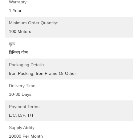
Warranty:
1 Year
Minimum Order Quantity:
100 Meters
मूल्य:
विनिमय योग्य
Packaging Details:
Iron Packing, Iron Frame Or Other
Delivery Time:
10-30 Days
Payment Terms:
L/C, D/P, T/T
Supply Ability:
10000 Per Month