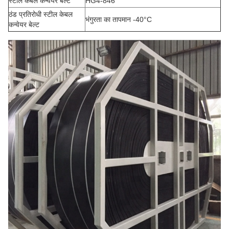
स्टील केबल कन्वेयर बेल्ट
HG4-846
ठंड प्रतिरोधी स्टील केबल
भंगुरता का तापमान -40°C
कन्वेयर बेल्ट