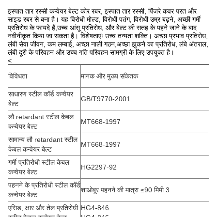
इस्पात तार रस्सी कन्वेयर बेल्ट कोर रबर, इस्पात तार रस्सी, पिंजरे कवर परत और
साइड रबर से बना है। यह विरोधी मोल्ड, विरोधी पतंग, विरोधी उम्र बढ़ने, अच्छी गर्मी
प्रतिरोध के फायदे हैं,उच्च आंसू प्रतिरोध, और बेल्ट की सतह के पहने जाने के बाद
नवीनीकृत किया जा सकता है। विशेषताएंः उच्च तन्यता शक्ति। अच्छा प्रभाव प्रतिरोध,
लंबी सेवा जीवन, कम लम्बाई, अच्छा नाली गठन,अच्छा झुकने का प्रतिरोध, लंबे अंतराल,
लंबी दूरी के परिवहन और उच्च गति परिवहन सामग्री के लिए उपयुक्त है।
<
विविधता
मानक और मुख्य संकेतक
साधारण स्टील कॉर्ड कन्वेयर
GB/T9770-2001
बेल्ट
लौ retardant स्टील केबल
MT668-1997
कन्वेयर बेल्ट
सामान्य लौ retardant स्टील
MT668-1997
केबल कन्वेयर बेल्ट
गर्मी प्रतिरोधी स्टील केबल
HG2297-92
कन्वेयर बेल्ट
पहनने के प्रतिरोधी स्टील कॉर्ड
शाओबूर पहनने की मात्रा ≤90 मिमी 3
कन्वेयर बेल्ट
एसिड, क्षार और तेल प्रतिरोधी
HG4-846