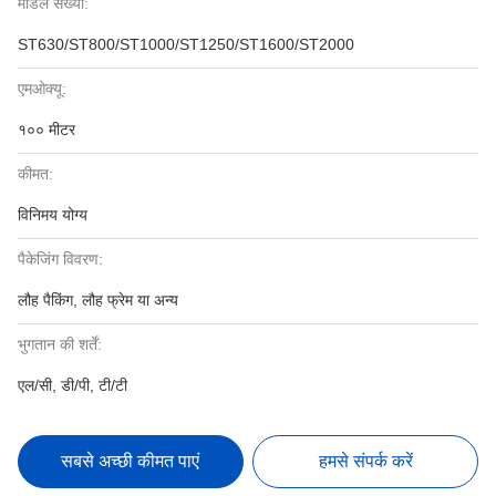
मॉडल संख्या:
ST630/ST800/ST1000/ST1250/ST1600/ST2000
एमओक्यू:
१०० मीटर
कीमत:
विनिमय योग्य
पैकेजिंग विवरण:
लौह पैकिंग, लौह फ्रेम या अन्य
भुगतान की शर्तें:
एल/सी, डी/पी, टी/टी
सबसे अच्छी कीमत पाएं
हमसे संपर्क करें