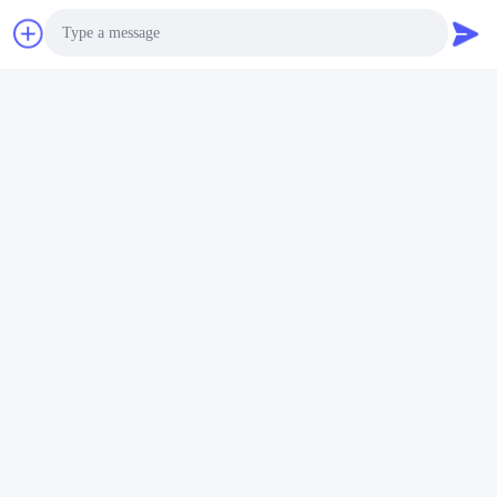
Photo
Video Call
Audio Call
टैग:
ST1000 वायर रस्सी कन्वेयर बेल्ट