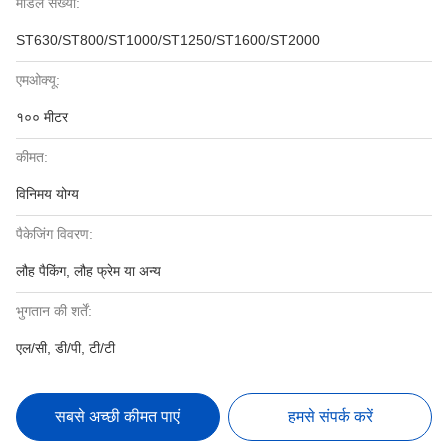
मॉडल संख्या:
ST630/ST800/ST1000/ST1250/ST1600/ST2000
एमओक्यू:
१०० मीटर
कीमत:
विनिमय योग्य
पैकेजिंग विवरण:
लौह पैकिंग, लौह फ्रेम या अन्य
भुगतान की शर्तें:
एल/सी, डी/पी, टी/टी
सबसे अच्छी कीमत पाएं
हमसे संपर्क करें