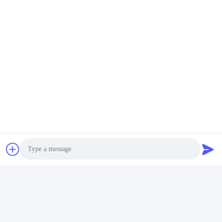
टैग:
ST1000 वायर रस्सी कन्वेयर बेल्ट
विरोधी आंसू स्टील कॉर्ड कन्वेयर बेल्ट
GB9770 वायर रस्सी कन्वेयर बेल्ट
Photo