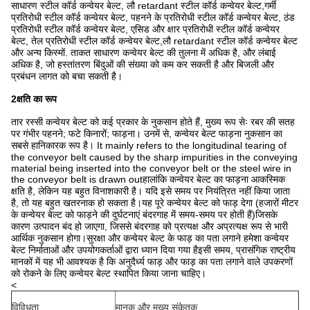
साधारण स्टील कॉर्ड कन्वेयर बेल्ट, लौ retardant स्टील कॉर्ड कन्वेयर बेल्ट,गर्मी
प्रतिरोधी स्टील कॉर्ड कन्वेयर बेल्ट, पहनने के प्रतिरोधी स्टील कॉर्ड कन्वेयर बेल्ट, ठंड
प्रतिरोधी स्टील कॉर्ड कन्वेयर बेल्ट, एसिड और क्षार प्रतिरोधी स्टील कॉर्ड कन्वेयर
बेल्ट, तेल प्रतिरोधी स्टील कॉर्ड कन्वेयर बेल्ट,लौ retardant स्टील कॉर्ड कन्वेयर बेल्ट
और अन्य किस्मों. ताकत साधारण कन्वेयर बेल्ट की तुलना में अधिक है, और लंबाई
अधिक है, जो हस्तांतरण बिंदुओं की संख्या को कम कर सकती है और बिजली और
प्रबंधन लागत को बचा सकती है।
2क्षति का रूप
तार रस्सी कन्वेयर बेल्ट को कई प्रकार के नुकसान होते हैं, मुख्य रूप सेः रबर की सतह
पर गंभीर पहनने; फटे किनारों; फाड़ना। उनमें से, कन्वेयर बेल्ट फाड़ना नुकसान का
सबसे हानिकारक रूप है। It mainly refers to the longitudinal tearing of
the conveyor belt caused by the sharp impurities in the conveying
material being inserted into the conveyor belt or the steel wire in
the conveyor belt is drawn outहालांकि कन्वेयर बेल्ट का फाड़ना आकस्मिक
क्षति है, लेकिन यह बहुत विनाशकारी है। यदि इसे समय पर नियंत्रित नहीं किया जाता
है, तो यह बहुत खतरनाक हो सकता है।यह पूरे कन्वेयर बेल्ट को फाड़ देगा (हजारों मीटर
के कन्वेयर बेल्ट को फाड़ने की दुर्घटनाएं बंदरगाह में समय-समय पर होती हैं)जिसके
कारण उत्पादन बंद हो जाएगा, जिससे बंदरगाह को प्रत्यक्ष और अप्रत्यक्ष रूप से भारी
आर्थिक नुकसान होगा।सुरक्षा और कन्वेयर बेल्ट के फाड़ का पता लगाने हमेशा कन्वेयर
बेल्ट निर्माताओं और उपयोगकर्ताओं द्वारा ध्यान दिया गया हैइसी समय, प्रासंगिक राष्ट्रीय
मानकों में यह भी आवश्यक है कि अनुदैर्ध्य फाड़ और फाड़ का पता लगाने वाले उपकरणों
को रोकने के लिए कन्वेयर बेल्ट स्थापित किया जाना चाहिए।
<
विविधता
मानक और मुख्य संकेतक