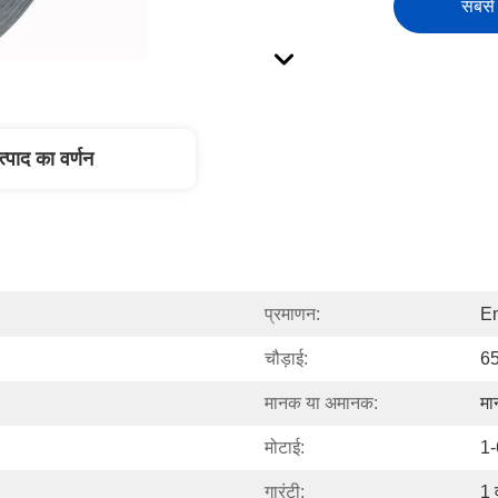
सबसे 
त्पाद का वर्णन
प्रमाणन:
En
चौड़ाई:
6
मानक या अमानक:
म
मोटाई:
1-
गारंटी:
1 व