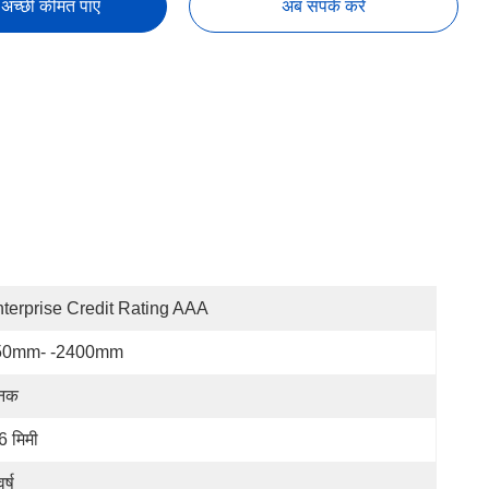
अच्छी कीमत पाएं
अब संपर्क करें
terprise Credit Rating AAA
50mm- -2400mm
ानक
6 मिमी
र्ष