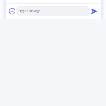
Photo
Video Call
Audio Call