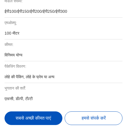
मॉडल संख्या:
ईपी100/ईपी150/ईपी200/ईपी250/ईपी300
एमओक्यू:
100 मीटर
कीमत:
विनिमय योग्य
पैकेजिंग विवरण:
लोहे की पैकिंग, लोहे के फ्रेम या अन्य
भुगतान की शर्तें:
एल/सी, डी/पी, टी/टी
सबसे अच्छी कीमत पाएं
हमसे संपर्क करें